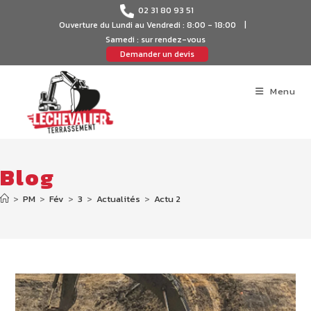
02 31 80 93 51
Ouverture du Lundi au Vendredi : 8:00 - 18:00 |
Samedi : sur rendez-vous
Demander un devis
Menu
Blog
>
PM
>
Fév
>
3
>
Actualités
>
Actu 2